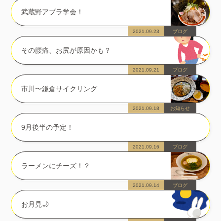
武蔵野アブラ学会！
2021.09.23
ブログ
その腰痛、お尻が原因かも？
2021.09.21
ブログ
市川〜鎌倉サイクリング
2021.09.18
お知らせ
9月後半の予定！
2021.09.16
ブログ
ラーメンにチーズ！？
2021.09.14
ブログ
お月見🌙