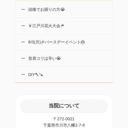
頭痛でお困りの方😭
🎇江戸川花火大会🎆
8/3(月)🎉バースデーイベント🎂
首肩コリは辛い😭
DIY🔨🪚
当院について
〒272-0021
千葉県市川市八幡2-7-8