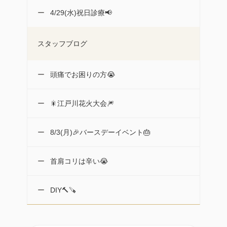
4/29(水)祝日診療📢
スタッフブログ
頭痛でお困りの方😭
🎇江戸川花火大会🎆
8/3(月)🎉バースデーイベント🎂
首肩コリは辛い😭
DIY🔨🪚