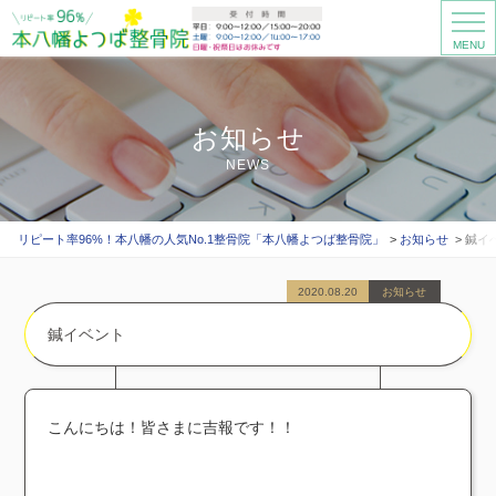
MENU
お知らせ
NEWS
リピート率96%！本八幡の人気No.1整骨院「本八幡よつば整骨院」
お知らせ
鍼イ
2020.08.20
お知らせ
鍼イベント
こんにちは！皆さまに吉報です！！