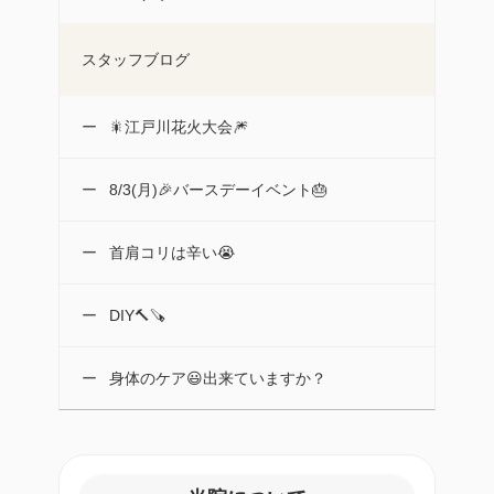
スタッフブログ
🎇江戸川花火大会🎆
8/3(月)🎉バースデーイベント🎂
首肩コリは辛い😭
DIY🔨🪚
身体のケア😃出来ていますか？