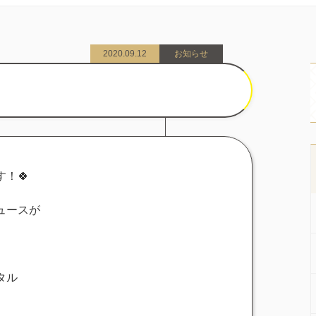
2020.09.12
お知らせ
！🍀
ュースが
タル