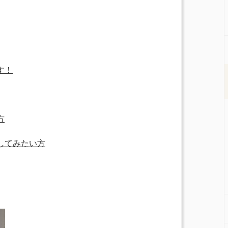
す！
方
してみたい方