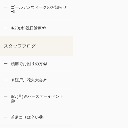
ゴールデンウィークのお知らせ
📢
4/29(水)祝日診療📢
スタッフブログ
頭痛でお困りの方😭
🎇江戸川花火大会🎆
8/3(月)🎉バースデーイベント
🎂
首肩コリは辛い😭