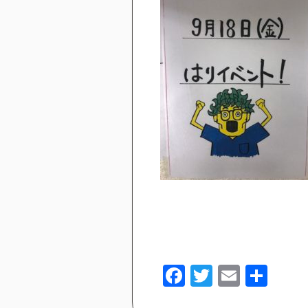
Facebook
Twitter
Email
共
有