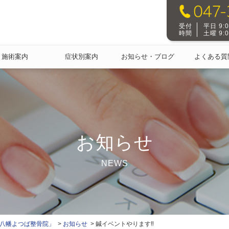
受付
平日 9:00
時間
土曜 9:00
施術案内
症状別案内
お知らせ・ブログ
よくある質
お知らせ
NEWS
本八幡よつば整骨院」
お知らせ
鍼イベントやります‼︎