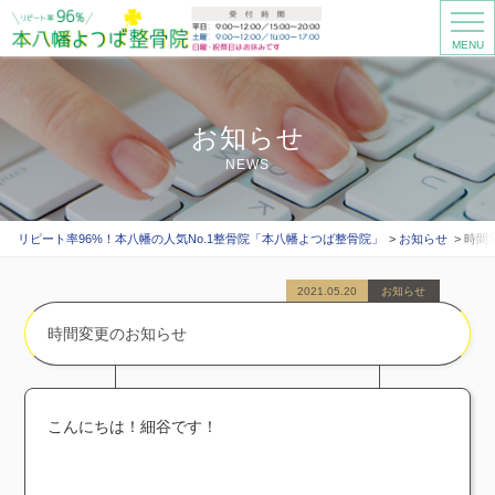
MENU
お知らせ
NEWS
リピート率96%！本八幡の人気No.1整骨院「本八幡よつば整骨院」
お知らせ
時間
2021.05.20
お知らせ
時間変更のお知らせ
­こんにちは！細谷です！