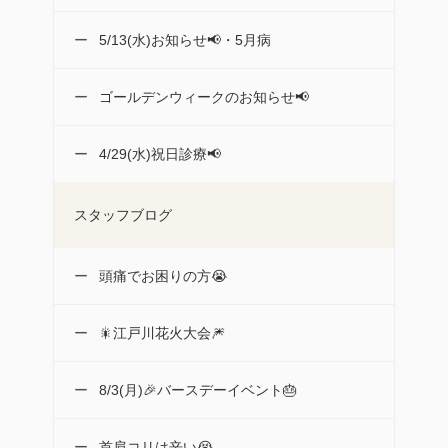
5/13(水)お知らせ📢・5月病
ゴールデンウィークのお知らせ📢
4/29(水)祝日診療📢
スタッフブログ
頭痛でお困りの方😭
🎇江戸川花火大会🎆
8/3(月)🎉バースデーイベント🎂
首肩コリは辛い😭