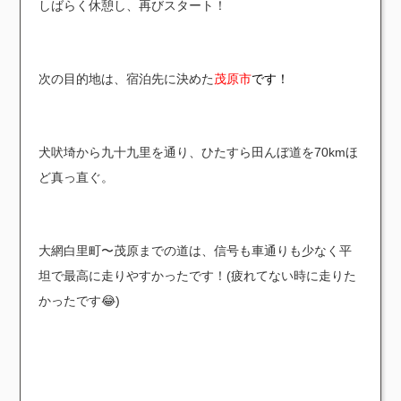
しばらく休憩し、再びスタート！
次の目的地は、宿泊先に決めた
茂原市
です！
犬吠埼から九十九里を通り、ひたすら田んぼ道を70kmほ
ど真っ直ぐ。
大網白里町〜茂原までの道は、信号も車通りも少なく平
坦で最高に走りやすかったです！(疲れてない時に走りた
かったです😂)