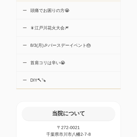
頭痛でお困りの方😭
🎇江戸川花火大会🎆
8/3(月)🎉バースデーイベント🎂
首肩コリは辛い😭
DIY🔨🪚
当院について
〒272-0021
千葉県市川市八幡2-7-8