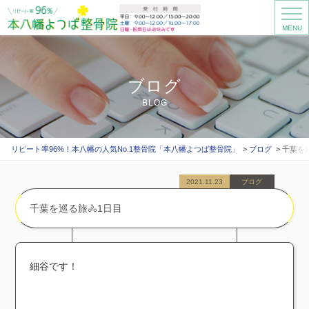
MENU
ブログ
BLOG
リピート率96%！本八幡の人気No.1整骨院「本八幡よつば整骨院」
ブログ
千葉を巡
2021.11.23
ブログ
千葉を巡る旅🚴1日目
細谷です！