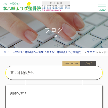
MENU
ブログ
BLOG
リピート率96%！本八幡の人気No.1整骨院「本八幡よつば整骨院」
ブログ
五ノ神製
2022.09.10
ブログ
五ノ神製作所🍜
細谷です！