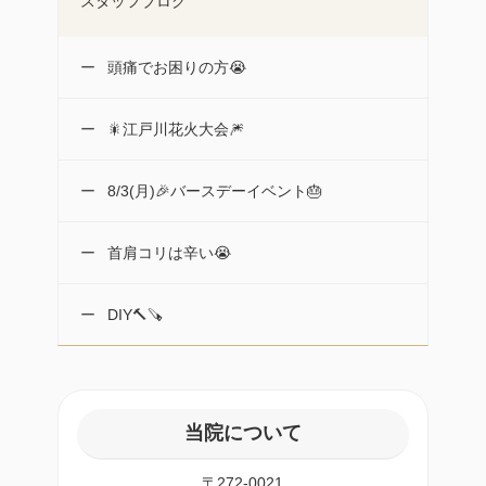
スタッフブログ
頭痛でお困りの方😭
🎇江戸川花火大会🎆
8/3(月)🎉バースデーイベント🎂
首肩コリは辛い😭
DIY🔨🪚
当院について
〒272-0021