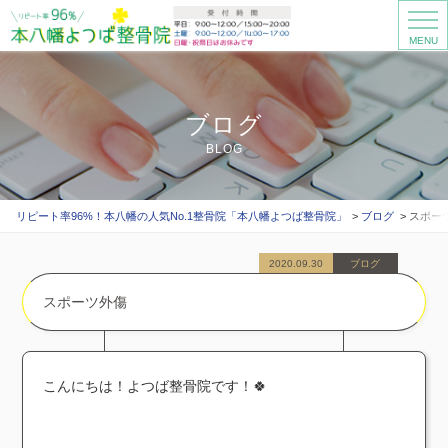
MENU
ブログ
BLOG
リピート率96%！本八幡の人気No.1整骨院「本八幡よつば整骨院」
ブログ
スポー
2020.09.30
ブログ
スポーツ外傷
こんにちは！よつば整骨院です！🍀