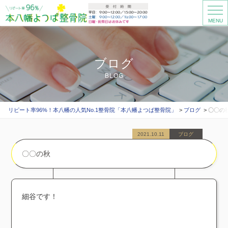
MENU
ブログ
BLOG
リピート率96%！本八幡の人気No.1整骨院「本八幡よつば整骨院」
ブログ
〇〇の
2021.10.11
ブログ
〇〇の秋
細谷です！