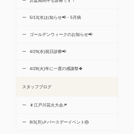
お盆期間中も診療です！
5/13(水)お知らせ📢・5月病
ゴールデンウィークのお知らせ📢
4/29(水)祝日診療📢
4/28(火)年に一度の感謝祭🍀
スタッフブログ
🎇江戸川花火大会🎆
8/3(月)🎉バースデーイベント🎂