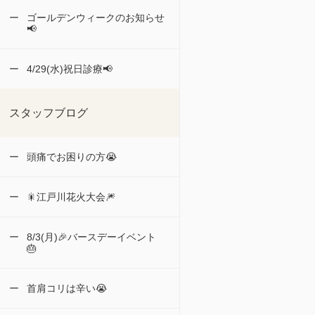
ゴールデンウィークのお知らせ
📢
4/29(水)祝日診療📢
スタッフブログ
頭痛でお困りの方😭
🎇江戸川花火大会🎆
8/3(月)🎉バースデーイベント
🎂
首肩コリは辛い😭