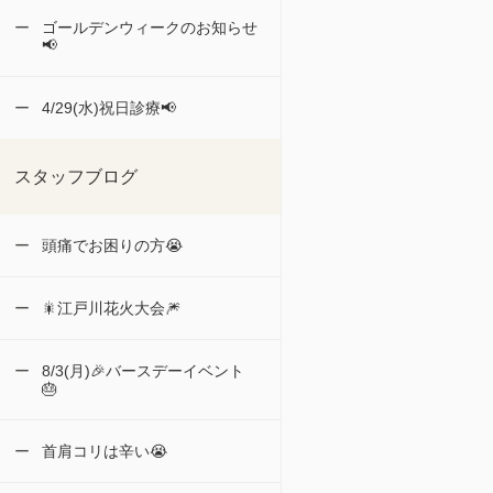
ゴールデンウィークのお知らせ
📢
4/29(水)祝日診療📢
スタッフブログ
頭痛でお困りの方😭
🎇江戸川花火大会🎆
8/3(月)🎉バースデーイベント
🎂
首肩コリは辛い😭