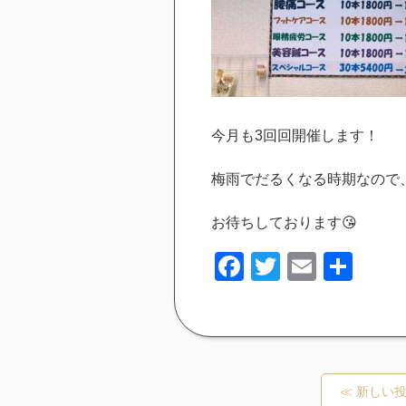
今月も3回回開催します！
梅雨でだるくなる時期なので
お待ちしております😘
Facebook
Twitter
Email
共
有
≪ 新しい