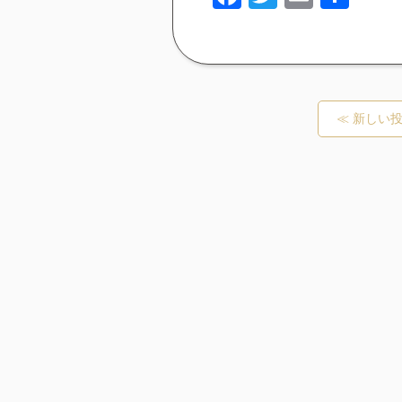
有
≪ 新しい