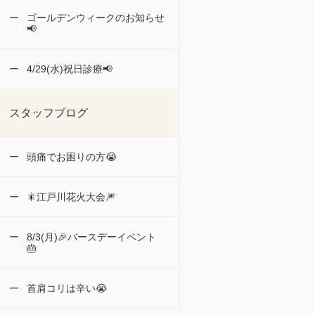
ゴールデンウィークのお知らせ
📢
4/29(水)祝日診療📢
スタッフブログ
頭痛でお困りの方😭
🎇江戸川花火大会🎆
8/3(月)🎉バースデーイベント
🎂
首肩コリは辛い😭