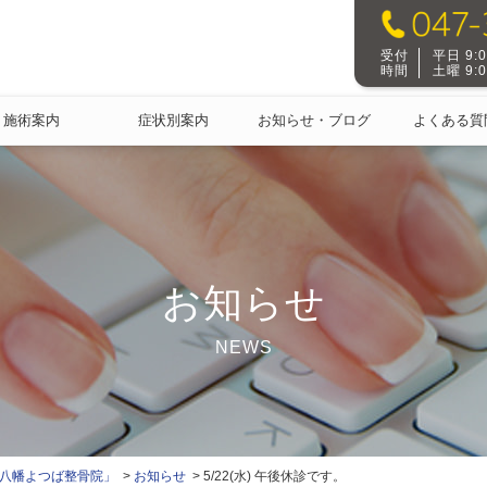
受付
平日 9:00
時間
土曜 9:00
施術案内
症状別案内
お知らせ・ブログ
よくある質
お知らせ
NEWS
本八幡よつば整骨院」
お知らせ
5/22(水) 午後休診です。