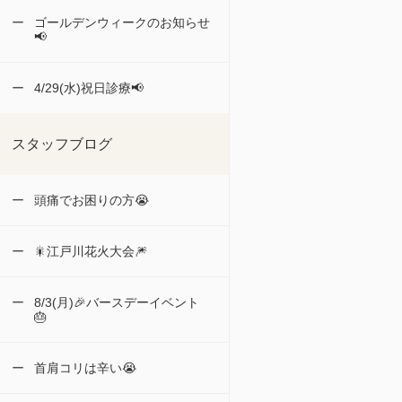
ゴールデンウィークのお知らせ
📢
4/29(水)祝日診療📢
スタッフブログ
頭痛でお困りの方😭
🎇江戸川花火大会🎆
8/3(月)🎉バースデーイベント
🎂
首肩コリは辛い😭