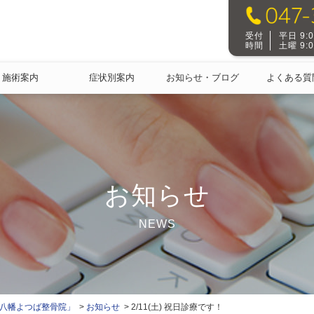
受付
平日 9:00
時間
土曜 9:00
施術案内
症状別案内
お知らせ・ブログ
よくある質
お知らせ
NEWS
本八幡よつば整骨院」
お知らせ
2/11(土) 祝日診療です！