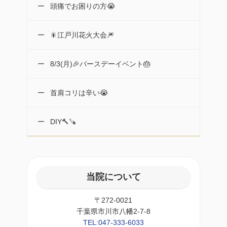
頭痛でお困りの方😭
🎇江戸川花火大会🎆
8/3(月)🎉バースデーイベント🎂
首肩コリは辛い😭
DIY🔨🪚
当院について
〒272-0021
千葉県市川市八幡2-7-8
TEL:047-333-6033