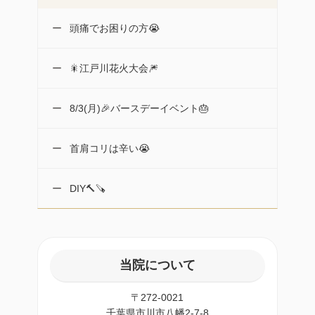
頭痛でお困りの方😭
🎇江戸川花火大会🎆
8/3(月)🎉バースデーイベント🎂
首肩コリは辛い😭
DIY🔨🪚
当院について
〒272-0021
千葉県市川市八幡2-7-8