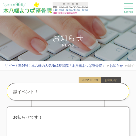
MENU
お知らせ
NEWS
リピート率96%！本八幡の人気No.1整骨院「本八幡よつば整骨院」
お知らせ
鍼イ
2022.03.29
お知らせ
鍼イベント！
お知らせです！