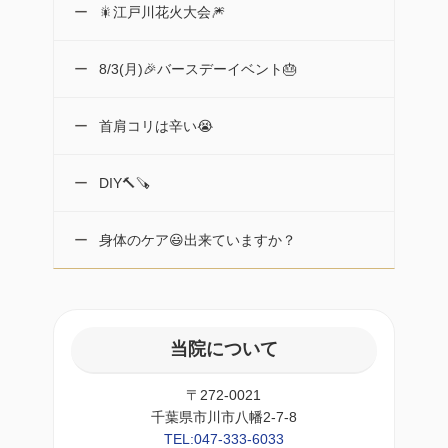
🎇江戸川花火大会🎆
8/3(月)🎉バースデーイベント🎂
首肩コリは辛い😭
DIY🔨🪚
身体のケア😃出来ていますか？
当院について
〒272-0021
千葉県市川市八幡2-7-8
TEL:047-333-6033