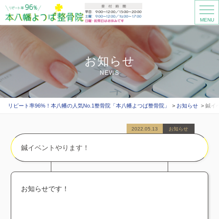
MENU
お知らせ
NEWS
リピート率96%！本八幡の人気No.1整骨院「本八幡よつば整骨院」
お知らせ
鍼イ
2022.05.13
お知らせ
鍼イベントやります！
お知らせです！