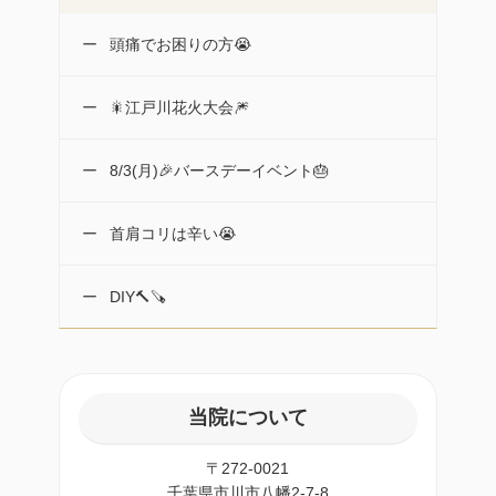
頭痛でお困りの方😭
🎇江戸川花火大会🎆
8/3(月)🎉バースデーイベント🎂
首肩コリは辛い😭
DIY🔨🪚
当院について
〒272-0021
千葉県市川市八幡2-7-8