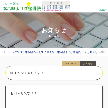
MENU
お知らせ
NEWS
リピート率96%！本八幡の人気No.1整骨院「本八幡よつば整骨院」
お知らせ
鍼イ
2022.02.17
お知らせ
鍼イベントやります！
お知らせです！！