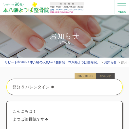
MENU
お知らせ
NEWS
リピート率96%！本八幡の人気No.1整骨院「本八幡よつば整骨院」
お知らせ
節分 
2020.01.31
お知らせ
節分 & バレンタイン 🍀
こんにちは！
よつば整骨院です🍀