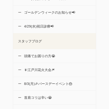
ゴールデンウィークのお知らせ📢
4/29(水)祝日診療📢
スタッフブログ
頭痛でお困りの方😭
🎇江戸川花火大会🎆
8/3(月)🎉バースデーイベント🎂
首肩コリは辛い😭