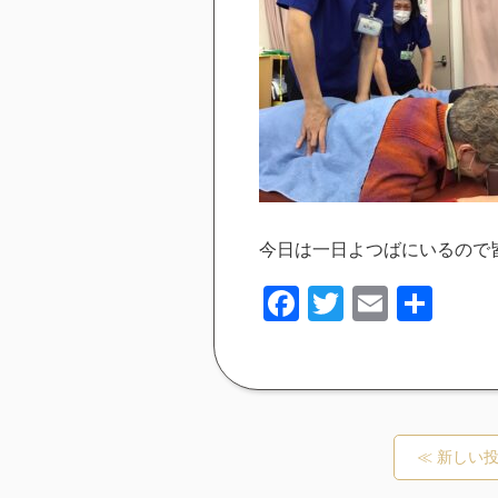
今日は一日よつばにいるので
Facebook
Twitter
Email
共
有
≪ 新しい