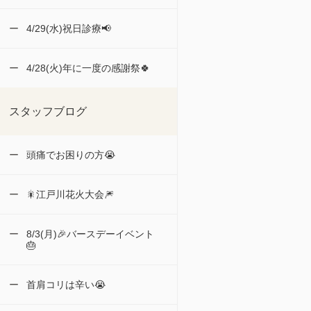
4/29(水)祝日診療📢
4/28(火)年に一度の感謝祭🍀
スタッフブログ
頭痛でお困りの方😭
🎇江戸川花火大会🎆
8/3(月)🎉バースデーイベント
🎂
首肩コリは辛い😭