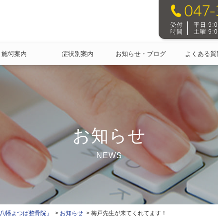
受付
平日 9:00
時間
土曜 9:00
施術案内
症状別案内
お知らせ・ブログ
よくある質
お知らせ
NEWS
本八幡よつば整骨院」
お知らせ
梅戸先生が来てくれてます！