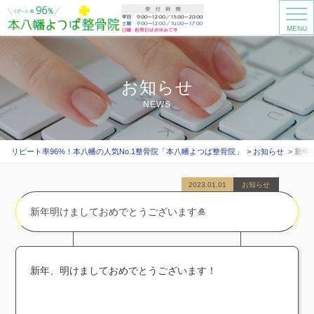
MENU
お知らせ
NEWS
リピート率96%！本八幡の人気No.1整骨院「本八幡よつば整骨院」
お知らせ
新年
2023.01.01
お知らせ
新年明けましておめでとうございます🎍
新年、明けましておめでとうございます！