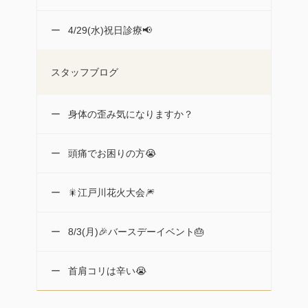
4/29(水)祝日診療📢
スタッフブログ
身体の歪み気になりますか？
頭痛でお困りの方😭
🎇江戸川花火大会🎆
8/3(月)🎉バースデーイベント🎂
首肩コリは辛い😭