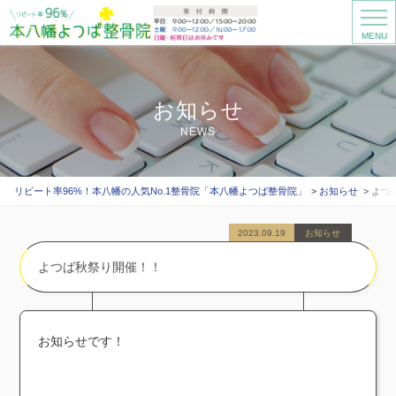
MENU
お知らせ
NEWS
リピート率96%！本八幡の人気No.1整骨院「本八幡よつば整骨院」
お知らせ
よつ
2023.09.19
お知らせ
よつば秋祭り開催！！
お知らせです！