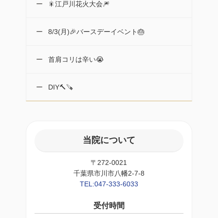
🎇江戸川花火大会🎆
8/3(月)🎉バースデーイベント🎂
首肩コリは辛い😭
DIY🔨🪚
当院について
〒272-0021
千葉県市川市八幡2-7-8
TEL:047-333-6033
受付時間