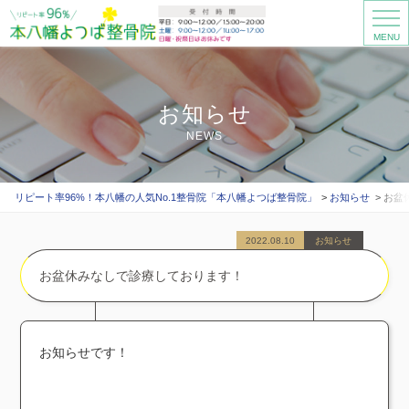
MENU
お知らせ
NEWS
リピート率96%！本八幡の人気No.1整骨院「本八幡よつば整骨院」
お知らせ
お盆
2022.08.10
お知らせ
お盆休みなしで診療しております！
お知らせです！