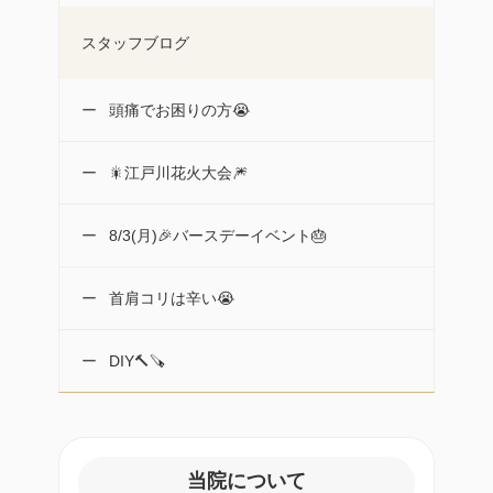
スタッフブログ
頭痛でお困りの方😭
🎇江戸川花火大会🎆
8/3(月)🎉バースデーイベント🎂
首肩コリは辛い😭
DIY🔨🪚
当院について