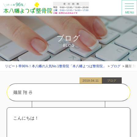
MENU
ブログ
BLOG
リピート率96%！本八幡の人気No.1整骨院「本八幡よつば整骨院」
ブログ
麺屋 翔 
2019.04.11
ブログ
麺屋 翔 🍜
こんにちは！