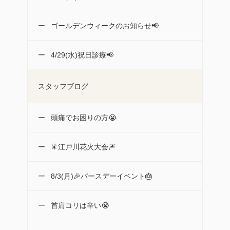
ゴールデンウィークのお知らせ📢
4/29(水)祝日診療📢
スタッフブログ
頭痛でお困りの方😭
🎇江戸川花火大会🎆
8/3(月)🎉バースデーイベント🎂
首肩コリは辛い😭