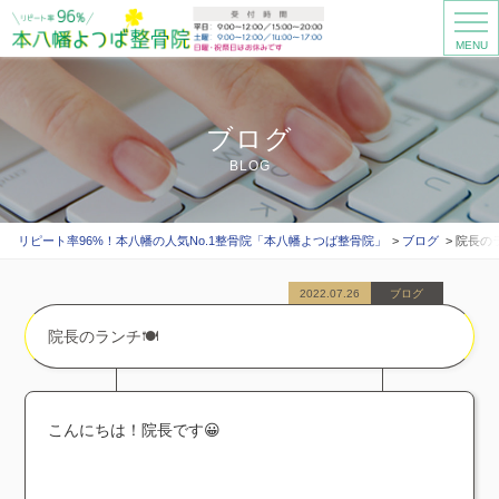
MENU
ブログ
BLOG
リピート率96%！本八幡の人気No.1整骨院「本八幡よつば整骨院」
ブログ
院長のラ
2022.07.26
ブログ
院長のランチ🍽
こんにちは！院長です😀