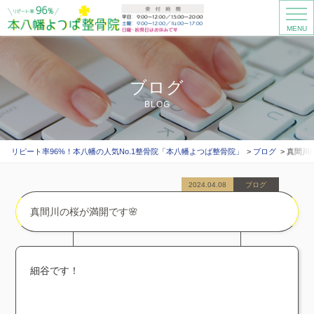
MENU
ブログ
BLOG
リピート率96%！本八幡の人気No.1整骨院「本八幡よつば整骨院」
ブログ
真間川
2024.04.08
ブログ
真間川の桜が満開です🌸
細谷です！