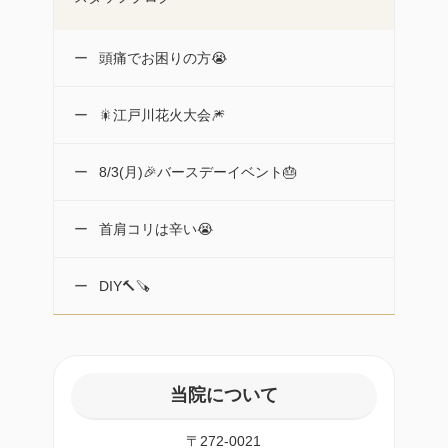
頭痛でお困りの方😭
🎇江戸川花火大会🎆
8/3(月)🎉バースデーイベント🎂
首肩コリは辛い😭
DIY🔨🪚
当院について
〒272-0021