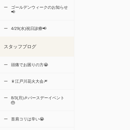
ゴールデンウィークのお知らせ
📢
4/29(水)祝日診療📢
スタッフブログ
頭痛でお困りの方😭
🎇江戸川花火大会🎆
8/3(月)🎉バースデーイベント
🎂
首肩コリは辛い😭