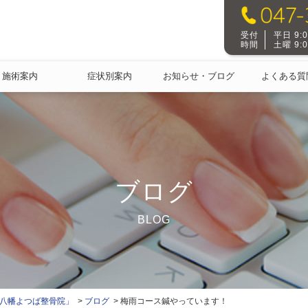
受付
平日 9:00
時間
土曜 9:00
施術案内
症状別案内
お知らせ・ブログ
よくある質
ブログ
BLOG
本八幡よつば整骨院」
ブログ
梅雨コース鍼やっています！