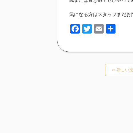
鍼または置き鍼でぜひやってみ
気になる方はスタッフまだお
Facebook
Twitter
Email
共
有
≪ 新しい