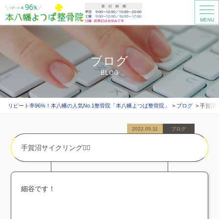
MENU
ブログ
BLOG
リピート率96%！本八幡の人気No.1整骨院「本八幡よつば整骨院」
ブログ
手賀沼サ
2022.05.11
ブログ
手賀沼サイクリング🚴‍♂️
細谷です！