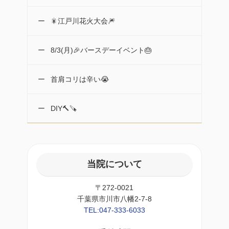
🎇江戸川花火大会🎆
8/3(月)🎉バースデーイベント🎂
首肩コリは辛い😭
DIY🔨🪚
当院について
〒272-0021
千葉県市川市八幡2-7-8
TEL:047-333-6033