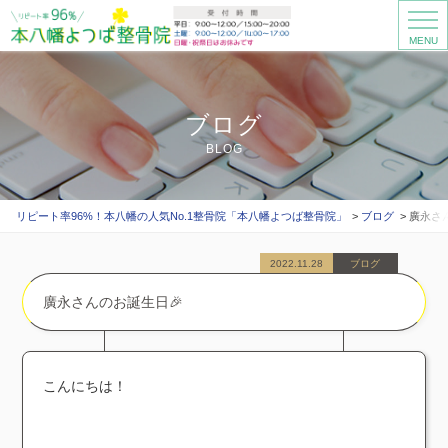
MENU
ブログ
BLOG
リピート率96%！本八幡の人気No.1整骨院「本八幡よつば整骨院」
ブログ
廣永さ
2022.11.28
ブログ
廣永さんのお誕生日🎉
こんにちは！