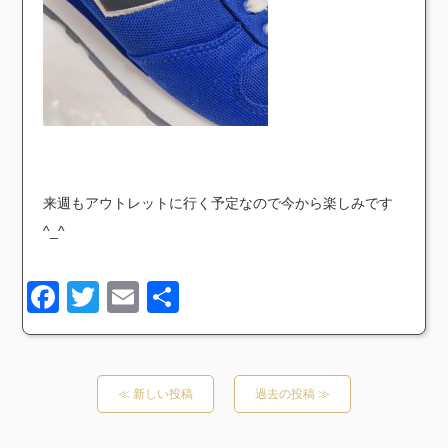
来週もアウトレットに行く予定なので今から楽しみです
^_^
Facebook
Twitter
Email
共
有
≪ 新しい投稿
過去の投稿 ≫