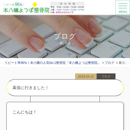
MENU
ブログ
BLOG
リピート率96%！本八幡の人気No.1整骨院「本八幡よつば整骨院」
ブログ
幕張に
2019.04.10
ブログ
幕張に行きました！
こんにちは！