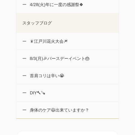
4/28(火)年に一度の感謝祭🍀
スタッフブログ
🎇江戸川花火大会🎆
8/3(月)🎉バースデーイベント🎂
首肩コリは辛い😭
DIY🔨🪚
身体のケア😃出来ていますか？