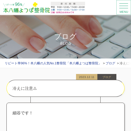
MENU
ブログ
BLOG
リピート率96%！本八幡の人気No.1整骨院「本八幡よつば整骨院」
ブログ
冷えに注
2023.12.11
ブログ
冷えに注意⚠️
細谷です！