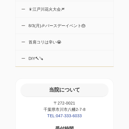
🎇江戸川花火大会🎆
8/3(月)🎉バースデーイベント🎂
首肩コリは辛い😭
DIY🔨🪚
当院について
〒272-0021
千葉県市川市八幡2-7-8
TEL:047-333-6033
受付時間