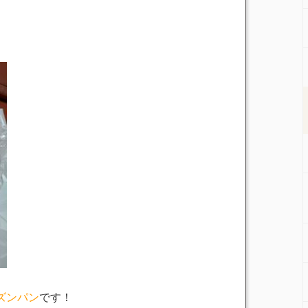
ズンパン
です！