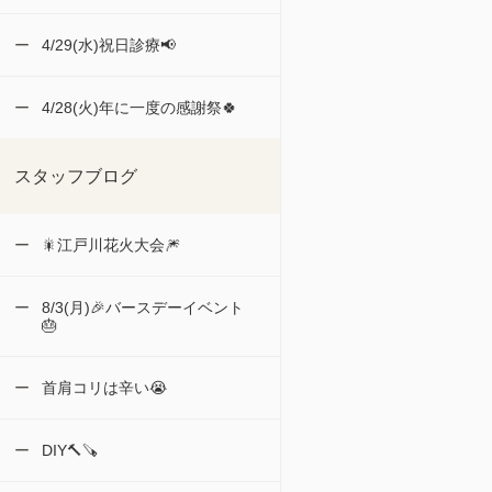
4/29(水)祝日診療📢
4/28(火)年に一度の感謝祭🍀
スタッフブログ
🎇江戸川花火大会🎆
8/3(月)🎉バースデーイベント
🎂
首肩コリは辛い😭
DIY🔨🪚