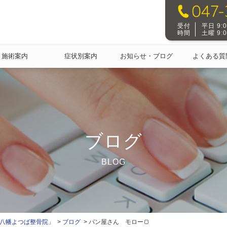
受付
平日 9:00
時間
土曜 9:00
施術案内
症状別案内
お知らせ・ブログ
よくある質
ブログ
BLOG
本八幡よつば整骨院」
ブログ
パン屋さん モロー🍞