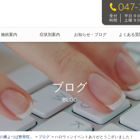
受付
平日 9:00
時間
土曜 9:00
施術案内
症状別案内
お知らせ・ブログ
よくある質
ブログ
BLOG
本八幡よつば整骨院」
ブログ
ハロウィンイベントありがとうございました！