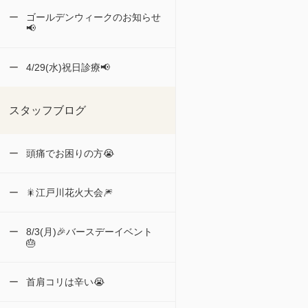
ゴールデンウィークのお知らせ
📢
4/29(水)祝日診療📢
スタッフブログ
頭痛でお困りの方😭
🎇江戸川花火大会🎆
8/3(月)🎉バースデーイベント
🎂
首肩コリは辛い😭