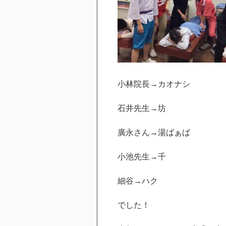
小林院長→カオナシ
石井先生→坊
廣永さん→湯ばぁば
小池先生→千
細谷→ハク
でした！