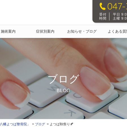
受付
平日 9:00
時間
土曜 9:00
施術案内
症状別案内
お知らせ・ブログ
よくある質
ブログ
BLOG
本八幡よつば整骨院」
ブログ
よつば秋祭り🍂