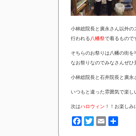
小林総院長と廣永さん以外の
行われる
八幡祭
で着るもので
そちらのお祭りは八幡の街を
なお祭りなのでみなさんぜひ
小林総院長と石井院長と廣永
いつもと違った雰囲気で楽し
次は
ハロウィン
！！お楽しみ
Facebook
Twitter
Email
共
有