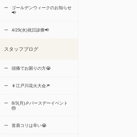
ゴールデンウィークのお知らせ
📢
4/29(水)祝日診療📢
スタッフブログ
頭痛でお困りの方😭
🎇江戸川花火大会🎆
8/3(月)🎉バースデーイベント
🎂
首肩コリは辛い😭