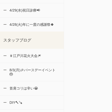
4/29(水)祝日診療📢
4/28(火)年に一度の感謝祭🍀
スタッフブログ
🎇江戸川花火大会🎆
8/3(月)🎉バースデーイベント
🎂
首肩コリは辛い😭
DIY🔨🪚