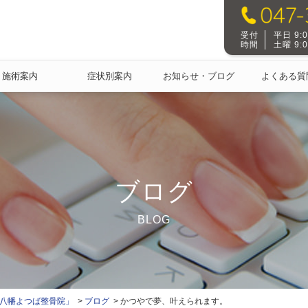
受付
平日 9:00
時間
土曜 9:00
施術案内
症状別案内
お知らせ・ブログ
よくある質
ブログ
BLOG
本八幡よつば整骨院」
ブログ
かつやで夢、叶えられます。