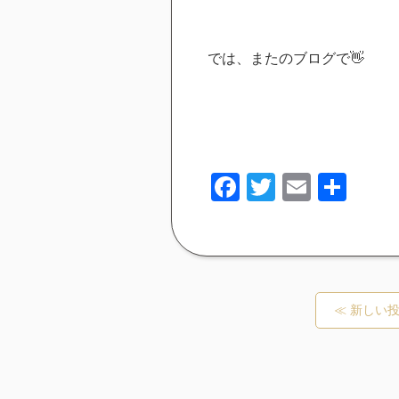
では、またのブログで👋
Facebook
Twitter
Email
共
有
≪ 新しい