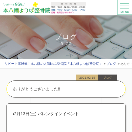
MENU
ブログ
BLOG
リピート率96%！本八幡の人気No.1整骨院「本八幡よつば整骨院」
ブログ
ありがと
2021.02.15
ブログ
ありがとうございました‼︎
▪︎2月13日(土) バレンタインイベント