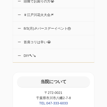
頭痛でお困りの方😭
🎇江戸川花火大会🎆
8/3(月)🎉バースデーイベント🎂
首肩コリは辛い😭
DIY🔨🪚
当院について
〒272-0021
千葉県市川市八幡2-7-8
TEL:047-333-6033