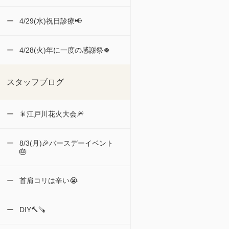
4/29(水)祝日診療📢
4/28(火)年に一度の感謝祭🍀
スタッフブログ
🎇江戸川花火大会🎆
8/3(月)🎉バースデーイベント
🎂
首肩コリは辛い😭
DIY🔨🪚