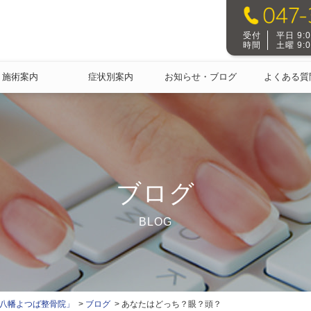
受付
平日 9:00
時間
土曜 9:00
施術案内
症状別案内
お知らせ・ブログ
よくある質
ブログ
BLOG
本八幡よつば整骨院」
ブログ
あなたはどっち？眼？頭？