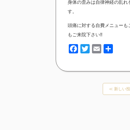
身体の歪みは自律神経の乱れ
す。
頭痛に対する自費メニューも
もご来院下さい‼︎
Facebook
Twitter
Email
共
有
≪ 新しい