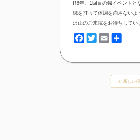
R8年、1回目の鍼イベントと
鍼を打って体調を崩さないよ
沢山のご来院をお待ちしてい
Facebook
Twitter
Email
共
有
≪ 新しい