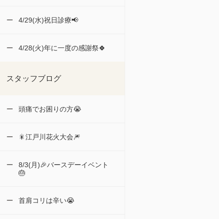
4/29(水)祝日診療📢
4/28(火)年に一度の感謝祭🍀
スタッフブログ
頭痛でお困りの方😭
🎇江戸川花火大会🎆
8/3(月)🎉バースデーイベント
🎂
首肩コリは辛い😭