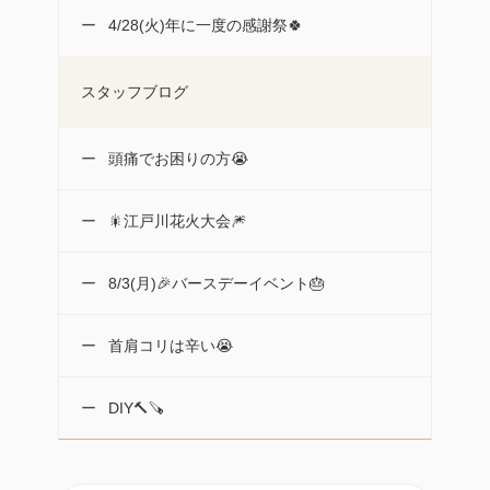
4/28(火)年に一度の感謝祭🍀
スタッフブログ
頭痛でお困りの方😭
🎇江戸川花火大会🎆
8/3(月)🎉バースデーイベント🎂
首肩コリは辛い😭
DIY🔨🪚