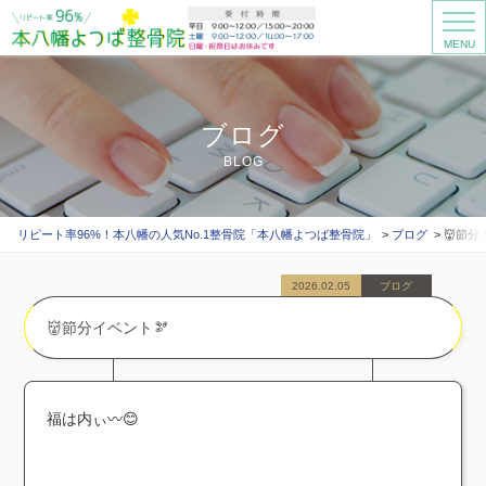
MENU
ブログ
BLOG
リピート率96%！本八幡の人気No.1整骨院「本八幡よつば整骨院」
ブログ
👹節分
2026.02.05
ブログ
👹節分イベント🫘
福は内ぃ〰️😊