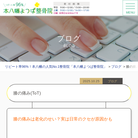
MENU
ブログ
BLOG
リピート率96%！本八幡の人気No.1整骨院「本八幡よつば整骨院」
ブログ
膝の痛み
2025.10.25
ブログ
膝の痛み(ToT)
膝の痛みは老化のせい？実は日常のクセが原因かも