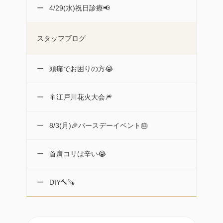
4/29(水)祝日診療📢
スタッフブログ
頭痛でお困りの方😭
🎇江戸川花火大会🎆
8/3(月)🎉バースデーイベント🎂
首肩コリは辛い😭
DIY🔨🪚