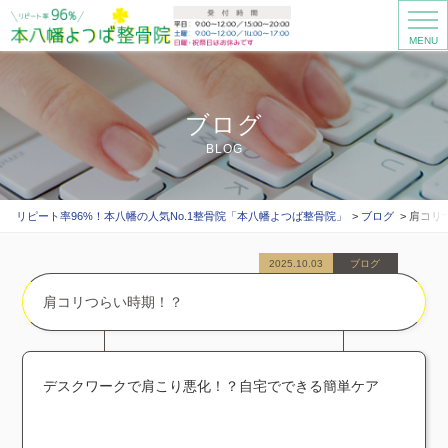
MENU
ブログ
BLOG
リピート率96%！本八幡の人気No.1整骨院「本八幡よつば整骨院」
ブログ
肩コリ
2025.10.03
ブログ
肩コリつらい時期！？
デスクワークで肩こり悪化！？自宅でできる簡単ケア