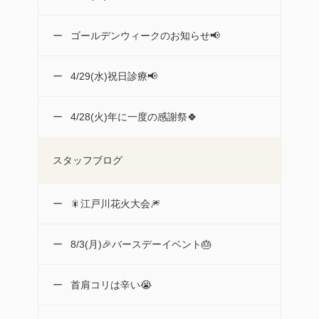
ゴールデンウィークのお知らせ📢
4/29(水)祝日診療📢
4/28(火)年に一度の感謝祭🍀
スタッフブログ
🎇江戸川花火大会🎆
8/3(月)🎉バースデーイベント🎂
首肩コリは辛い😭