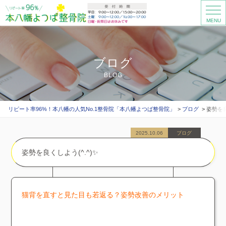
MENU
ブログ
BLOG
リピート率96%！本八幡の人気No.1整骨院「本八幡よつば整骨院」
ブログ
姿勢を良
2025.10.06
ブログ
姿勢を良くしよう(^.^)✨️
猫背を直すと見た目も若返る？姿勢改善のメリット