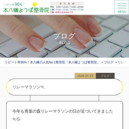
MENU
ブログ
BLOG
リピート率96%！本八幡の人気No.1整骨院「本八幡よつば整骨院」
ブログ
リレーマ
2026.05.13
ブログ
リレーマラソン🏃
今年も青葉の森リレーマラソンの日が近づいてきました
🏃💦