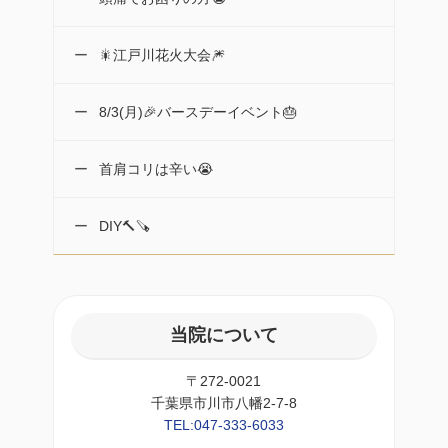
🎇江戸川花火大会🎆
8/3(月)🎉バースデーイベント🎂
首肩コリは辛い😭
DIY🔨🪚
当院について
〒272-0021
千葉県市川市八幡2-7-8
TEL:047-333-6033