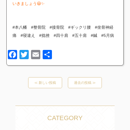
いきましょう😃✨️
#本八幡 #整骨院 #接骨院 #ギックリ腰 #坐骨神経
痛 #寝違え #捻挫 #四十肩 #五十肩 #鍼 #5月病
Facebook
Twitter
Email
共
有
≪ 新しい投稿
過去の投稿 ≫
CATEGORY