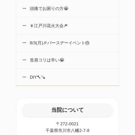
頭痛でお困りの方😭
🎇江戸川花火大会🎆
8/3(月)🎉バースデーイベント🎂
首肩コリは辛い😭
DIY🔨🪚
当院について
〒272-0021
千葉県市川市八幡2-7-8