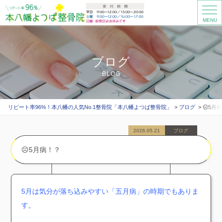
MENU
ブログ
BLOG
リピート率96%！本八幡の人気No.1整骨院「本八幡よつば整骨院」
ブログ
☹️5月
2026.05.21
ブログ
☹️5月病！？
5月は気分が落ち込みやすい「五月病」の時期でもありま
す。