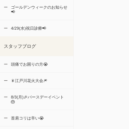
ゴールデンウィークのお知らせ
📢
4/29(水)祝日診療📢
スタッフブログ
頭痛でお困りの方😭
🎇江戸川花火大会🎆
8/3(月)🎉バースデーイベント
🎂
首肩コリは辛い😭