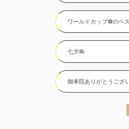
ワールドカップ⚽️のベ
七夕🎋
御来院ありがとうござい