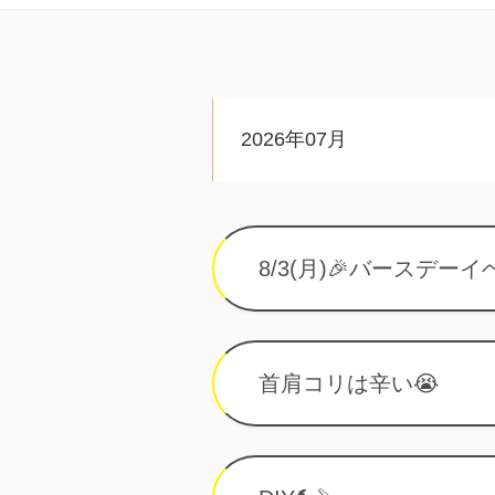
2026年07月
8/3(月)🎉バースデーイ
首肩コリは辛い😭