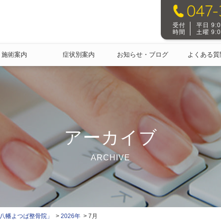
受付
平日 9:00
時間
土曜 9:00
施術案内
症状別案内
お知らせ・ブログ
よくある質
アーカイブ
ARCHIVE
本八幡よつば整骨院」
2026年
7月