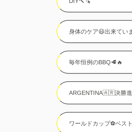
DIY🔨🪚
身体のケア😃出来てい
毎年恒例のBBQ🥩🔥
ARGENTINA🇦🇷決
ワールドカップ⚽️ベス